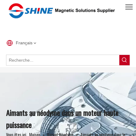
Français
Aimants au néodyme dans un moteur haute
puissance
Vous êtes ici:
Maison
»
Aimant Néodyme
»
Aimants au néodyme dans le