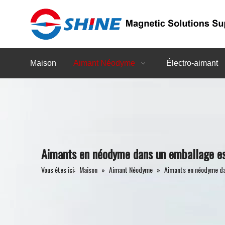
Maison
Aimant Néodyme
Électro-aimant
Aimants en néodyme dans un emballage es
Vous êtes ici:
Maison
»
Aimant Néodyme
»
Aimants en néodyme da