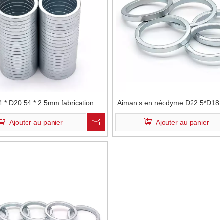
 * D20.54 * 2.5mm fabrication
Aimants en néodyme D22.5*D18
sionnelle forme circulaire N35
dans un emballage costimes
Ajouter au panier
Ajouter au panier
e cosmétique aimant en néodyme
de terres rares