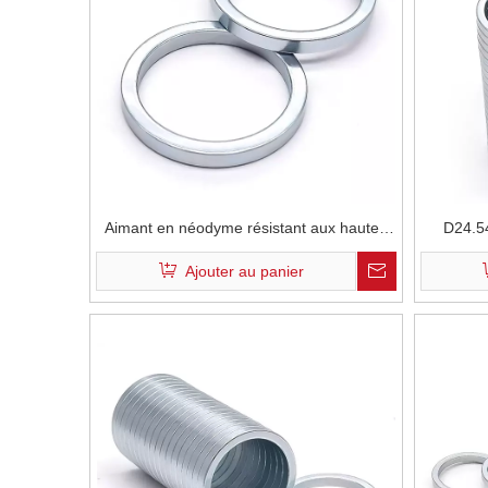
Aimant en néodyme résistant aux hautes
D24.54
températures, emballage cosmétique D24 *
profes
Ajouter au panier
D20 * 2mm recouvert de Zinc de qualité
emballag
N35