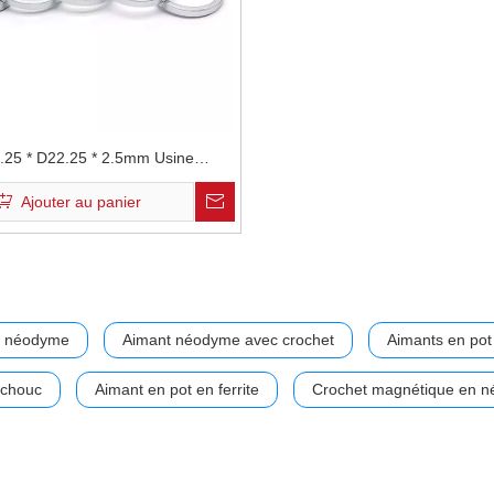
.25 * D22.25 * 2.5mm Usine
isée Durable Résistant À L'usure
Ajouter au panier
onde Emballage Costimestique
ant Permanent En Néodyme
n néodyme
Aimant néodyme avec crochet
Aimants en pot
tchouc
Aimant en pot en ferrite
Crochet magnétique en 