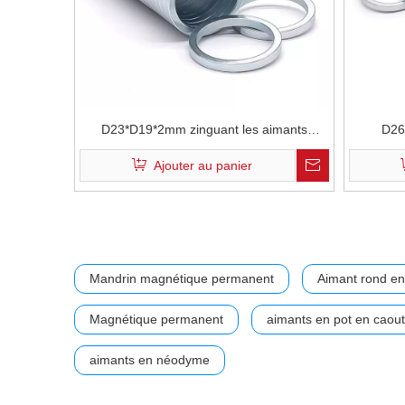
D23*D19*2mm zinguant les aimants
D26
annulaires en néodyme dans un emballage
Personnal
Ajouter au panier
costimestique
Forme R
Aim
Mandrin magnétique permanent
Aimant rond e
Magnétique permanent
aimants en pot en caou
aimants en néodyme