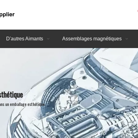
D'autres Aimants
Assemblages magnétiques
thétique
ns un emballage esthétique