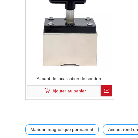
Aimant de localisation de soudure
magnétique carré à 90 degrés à cinq côtés
Ajouter au panier
Mandrin magnétique permanent
Aimant rond e