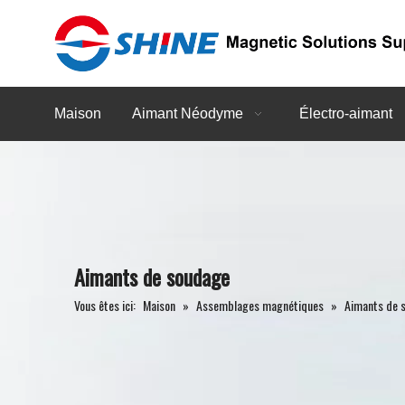
Maison
Aimant Néodyme
Électro-aimant
Aimants de soudage
Vous êtes ici:
Maison
»
Assemblages magnétiques
»
Aimants de 