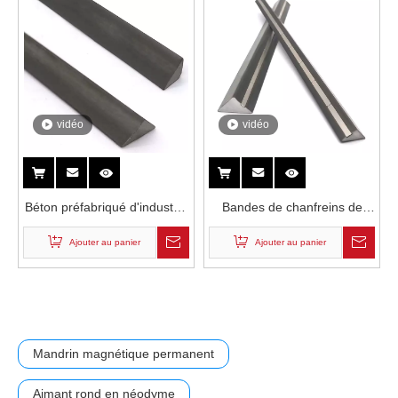
vidéo
vidéo
Béton préfabriqué d'industrie
Bandes de chanfreins de
du bâtiment aucune bande
triangle d'aimant de
Ajouter au panier
Ajouter au panier
en acier de chanfrein de
néodyme
triangle d'aimant
Mandrin magnétique permanent
Aimant rond en néodyme