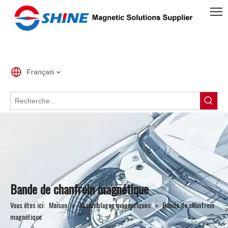
Français
Bande de chanfrein magnétique
Vous êtes ici:
Maison
»
Assemblages magnétiques
»
Bande de chanfrein
magnétique