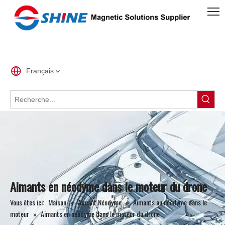
Français
Aimants en néodyme dans le moteur du drone
Vous êtes ici:
Maison
»
Aimant Néodyme
»
Aimants au néodyme dans le
moteur
»
Aimants en néodyme dans le moteur du drone