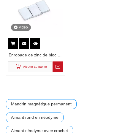
vidéo
Enrobage de zinc de bloc de
blocs puissant personnalisé
Ajouter au panier
N52SH NDFEB MANGET
permanent dans le moteur
du drone
Mandrin magnétique permanent
Aimant rond en néodyme
Aimant néodyme avec crochet