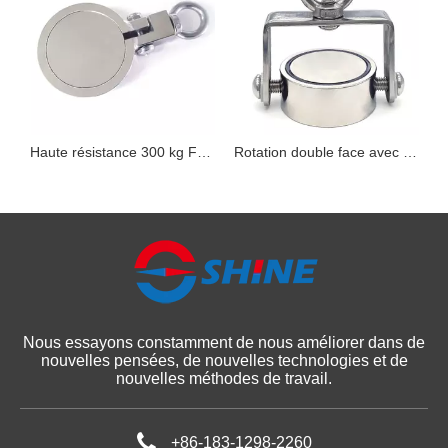
néodyme à manchon en acier inoxydable à 360 degrés
Haute résistance 300 kg Force de traction diamètre 74 mm Double face SST boulon à œil néodyme aimant de pêche
Rotation double face avec support aimants de pêche en néodyme SST Eye Stud
Nous essayons constamment de nous améliorer dans de
nouvelles pensées, de nouvelles technologies et de
nouvelles méthodes de travail.
+86-183-1298-2260