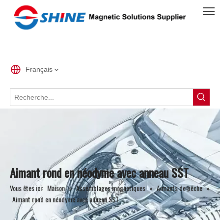
Français
Aimant rond en néodyme avec anneau SST
Vous êtes ici:
Maison
»
Assemblages magnétiques
»
Aimants de pêche
»
Aimant rond en néodyme avec anneau SST