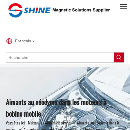
Français
Aimants au néodyme dans les moteurs à
bobine mobile
Vous êtes ici:
Maison
»
Aimant Néodyme
»
Aimants au néodyme dans le
moteur
»
Aimants au néodyme dans les moteurs à bobine mobile
»