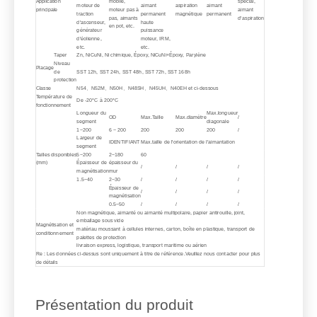
Application
mobile,
spécial,
moteur de
aimant
aspiration
aimant
principale
moteur pas à
aimant
traction
permanent
magnétique
permanent
pas, aimants
d'aspiration
d'ascenseur,
haute
en pot, etc.
générateur
puissance
d'éolienne,
moteur, IRM,
etc.
etc.
Taper
Zn, NiCuNi, Ni chimique, Époxy, NiCuNi+Époxy, Parylène
Niveau
Placage
de
SST 12h, SST 24h, SST 48h, SST 72h, SST 168h
protection
Classe
N54、N52M、N50H、N48SH、N45UH、N40EH et ci-dessous
Température de
De -20°C à 200°C
fonctionnement
Longueur du
Max.longueur
OD
Max.Taille
Max.diamètre
/
segment
diagonale
1~200
6 ~ 200
200
200
200
/
Largeur de
IDENTIFIANT
Max.taille de l'orientation de l'aimantation
segment
Tailles disponibles
5~200
2~180
60
(mm)
Épaisseur de
épaisseur du
/
/
/
/
magnétisation
mur
1.5~40
2~30
/
/
/
/
Épaisseur de
/
/
/
/
magnétisation
0.5~50
/
/
/
/
Non magnétique, aimanté ou aimanté multipolaire, papier antirouille, joint,
emballage sous vide
Magnétisation et
matériau moussant à cellules internes, carton, boîte en plastique, transport de
conditionnement
palettes de protection
livraison express, logistique, transport maritime ou aérien
Re : Les données ci-dessus sont uniquement à titre de référence.Veuillez nous contacter pour plus
de détails
Présentation du produit