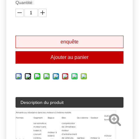
Quantité:
enquête
Ajouter au panier
Description du produit
Aimants au néodyme dans les moteurs à bobine mobile
Autres
Formes
Segment
Bague
Bloc
De colonne
Secteur
formes
servomoteur,
compresseur
moteur sans
de climatiseur,
balais à
moteur
moteur à
courant
d'entraînement
bobine
moteur
continu,
de véhicule,
capteur,
moteur à