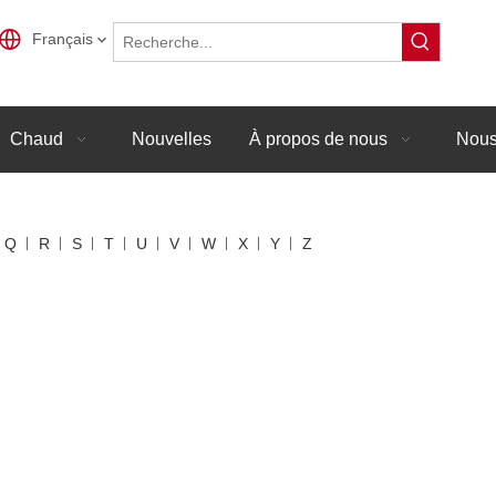
Français
Chaud
Nouvelles
À propos de nous
Nous
Q
R
S
T
U
V
W
X
Y
Z