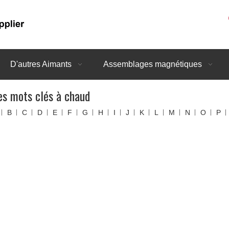
D'autres Aimants
Assemblages magnétiques
es mots clés à chaud
B
C
D
E
F
G
H
I
J
K
L
M
N
O
P